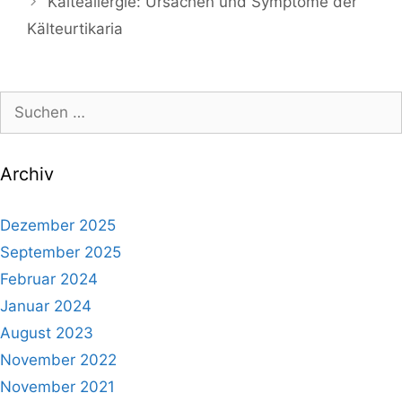
Kälteallergie: Ursachen und Symptome der
Kälteurtikaria
Suche
nach:
Archiv
Dezember 2025
September 2025
Februar 2024
Januar 2024
August 2023
November 2022
November 2021