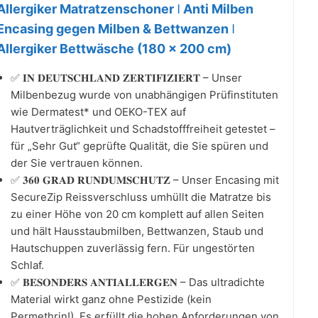
Allergiker Matratzenschoner ǀ Anti Milben
Encasing gegen Milben & Bettwanzen ǀ
Allergiker Bettwäsche (180 x 200 cm)
✅ 𝐈𝐍 𝐃𝐄𝐔𝐓𝐒𝐂𝐇𝐋𝐀𝐍𝐃 𝐙𝐄𝐑𝐓𝐈𝐅𝐈𝐙𝐈𝐄𝐑𝐓 – Unser
Milbenbezug wurde von unabhängigen Prüfinstituten
wie Dermatest* und OEKO-TEX auf
Hautverträglichkeit und Schadstofffreiheit getestet –
für „Sehr Gut“ geprüfte Qualität, die Sie spüren und
der Sie vertrauen können.
✅ 𝟑𝟔𝟎 𝐆𝐑𝐀𝐃 𝐑𝐔𝐍𝐃𝐔𝐌𝐒𝐂𝐇𝐔𝐓𝐙 – Unser Encasing mit
SecureZip Reissverschluss umhüllt die Matratze bis
zu einer Höhe von 20 cm komplett auf allen Seiten
und hält Hausstaubmilben, Bettwanzen, Staub und
Hautschuppen zuverlässig fern. Für ungestörten
Schlaf.
✅ 𝐁𝐄𝐒𝐎𝐍𝐃𝐄𝐑𝐒 𝐀𝐍𝐓𝐈𝐀𝐋𝐋𝐄𝐑𝐆𝐄𝐍 – Das ultradichte
Material wirkt ganz ohne Pestizide (kein
Permethrin!). Es erfüllt die hohen Anforderungen von