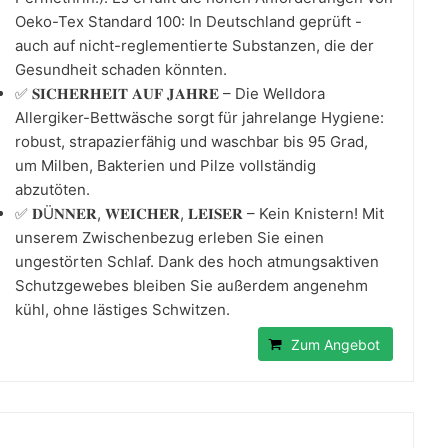
Oeko-Tex Standard 100: In Deutschland geprüft -
auch auf nicht-reglementierte Substanzen, die der
Gesundheit schaden könnten.
✅ 𝐒𝐈𝐂𝐇𝐄𝐑𝐇𝐄𝐈𝐓 𝐀𝐔𝐅 𝐉𝐀𝐇𝐑𝐄 – Die Welldora
Allergiker-Bettwäsche sorgt für jahrelange Hygiene:
robust, strapazierfähig und waschbar bis 95 Grad,
um Milben, Bakterien und Pilze vollständig
abzutöten.
✅ 𝐃Ü𝐍𝐍𝐄𝐑, 𝐖𝐄𝐈𝐂𝐇𝐄𝐑, 𝐋𝐄𝐈𝐒𝐄𝐑 – Kein Knistern! Mit
unserem Zwischenbezug erleben Sie einen
ungestörten Schlaf. Dank des hoch atmungsaktiven
Schutzgewebes bleiben Sie außerdem angenehm
kühl, ohne lästiges Schwitzen.
Zum Angebot