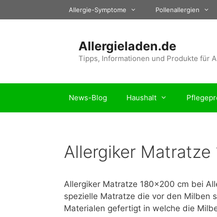
Zum
Allergie-Symptome
Pollenallergien
Inhalt
springen
Allergieladen.de
Tipps, Informationen und Produkte für A
News-Blog
Haushalt
Pflegepr
Allergiker Matratz
Allergiker Matratze 180×200 cm bei All
spezielle Matratze die vor den Milben 
Materialen gefertigt in welche die Mil