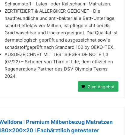
Schaumstoff-, Latex- oder Kaltschaum-Matratzen.
ZERTIFIZIERT & ALLERGIKER GEEIGNET– Die
hautfreundliche und anti-bakterielle Bett-Unterlage
schützt effektiv vor Milben, ist pflegeleicht bei 95
Grad waschbar und trocknergeeignet. Die Qualität ist
dermatologisch geprüft und ausgezeichnet sowie
schadstoffgeprüft nach Standard 100 by OEKO-TEX.
AUSGEZEICHNET MIT TESTSIEGER.DE NOTE 1,3
(07/22) – Schoner von Third of Life, dem offiziellen
Regenerations‑Partner des DSV‑Olympia‑Teams
2024.
Zum Angebot
Welldora ǀ Premium Milbenbezug Matratzen
180x200x20 ǀ Fachärztlich getesteter