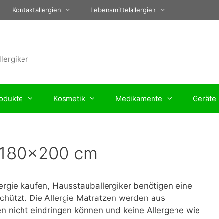
Kontaktallergien
Lebensmittelallergien
llergiker
odukte
Kosmetik
Medikamente
Geräte
e 180×200 cm
ergie kaufen, Hausstauballergiker benötigen eine
schützt. Die Allergie Matratzen werden aus
ben nicht eindringen können und keine Allergene wie